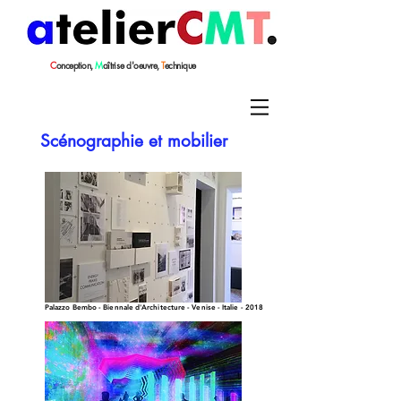
C
onception,
M
aîtrise
d'oeuvre,
T
echnique
Scénographie et mobilier
Palazzo Bembo - Biennale d'Architecture - Venise - Italie - 2018