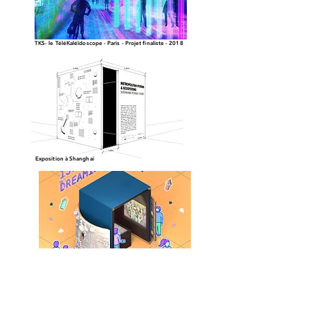
TKS- le TéléKaléïdoscope - Paris - Projet finaliste - 2018
Exposition à Shanghai
Istanbul Dreaming - Biennale d’Architecture de Séoul, 2021