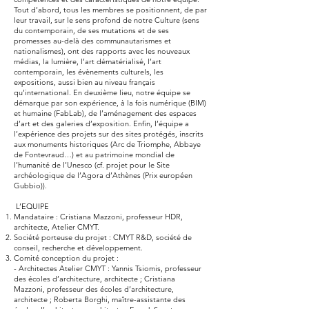
Tout d’abord, tous les membres se positionnent, de par
leur travail, sur le sens profond de notre Culture (sens
du contemporain, de ses mutations et de ses
promesses au-delà des communautarismes et
nationalismes), ont des rapports avec les nouveaux
médias, la lumière, l’art dématérialisé, l’art
contemporain, les évènements culturels, les
expositions, aussi bien au niveau français
qu’international. En deuxième lieu, notre équipe se
démarque par son expérience, à la fois numérique (BIM)
et humaine (FabLab), de l’aménagement des espaces
d’art et des galeries d’exposition. Enfin, l’équipe a
l’expérience des projets sur des sites protégés, inscrits
aux monuments historiques (Arc de Triomphe, Abbaye
de Fontevraud…) et au patrimoine mondial de
l’humanité de l’Unesco (cf. projet pour le Site
archéologique de l’Agora d’Athènes (Prix européen
Gubbio)).
L’EQUIPE
Mandataire : Cristiana Mazzoni, professeur HDR,
architecte, Atelier CMYT.
Société porteuse du projet : CMYT R&D, société de
conseil, recherche et développement.
Comité conception du projet :
- Architectes Atelier CMYT : Yannis Tsiomis, professeur
des écoles d’architecture, architecte ; Cristiana
Mazzoni, professeur des écoles d’architecture,
architecte ; Roberta Borghi, maître-assistante des