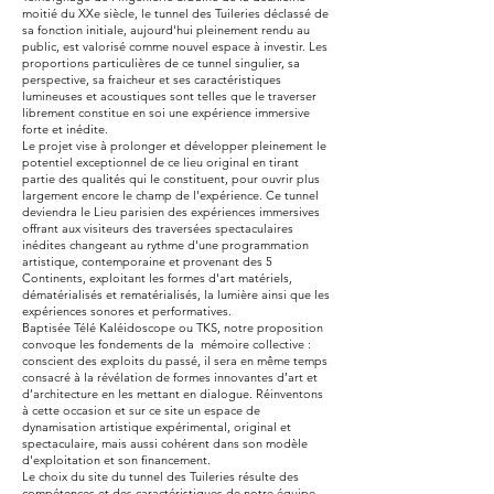
moitié du XXe siècle, le tunnel des Tuileries déclassé de
sa fonction initiale, aujourd'hui pleinement rendu au
public, est valorisé comme nouvel espace à investir. Les
proportions particulières de ce tunnel singulier, sa
perspective, sa fraicheur et ses caractéristiques
lumineuses et acoustiques sont telles que le traverser
librement constitue en soi une expérience immersive
forte et inédite.
Le projet vise à prolonger et développer pleinement le
potentiel exceptionnel de ce lieu original en tirant
partie des qualités qui le constituent, pour ouvrir plus
largement encore le champ de l'expérience. Ce tunnel
deviendra le Lieu parisien des expériences immersives
offrant aux visiteurs des traversées spectaculaires
inédites changeant au rythme d'une programmation
artistique, contemporaine et provenant des 5
Continents, exploitant les formes d'art matériels,
dématérialisés et rematérialisés, la lumière ainsi que les
expériences sonores et performatives.
Baptisée Télé Kaléidoscope ou TKS, notre proposition
convoque les fondements de la mémoire collective :
conscient des exploits du passé, il sera en même temps
consacré à la révélation de formes innovantes d’art et
d’architecture en les mettant en dialogue. Réinventons
à cette occasion et sur ce site un espace de
dynamisation artistique expérimental, original et
spectaculaire, mais aussi cohérent dans son modèle
d'exploitation et son financement.
Le choix du site du tunnel des Tuileries résulte des
compétences et des caractéristiques de notre équipe.