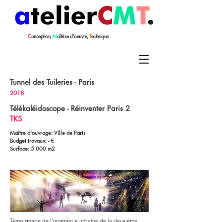
C
onception,
M
aîtrise
d'oeuvre,
T
echnique
Tunnel des Tuileries - Paris
2018
Télékaléidoscope - Réinventer Paris 2
TKS
Maître d'ouvrage: Ville de Paris
Budget travaux: - €
Surface: 5 000 m2
Témoignage de l’ingénierie urbaine de la deuxième