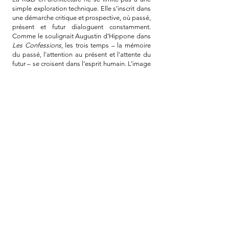
simple exploration technique. Elle s’inscrit dans
une démarche critique et prospective, où passé,
présent et futur dialoguent constamment.
Comme le soulignait Augustin d’Hippone dans
Les Confessions
, les trois temps – la mémoire
du passé, l'attention au présent et l'attente du
futur – se croisent dans l’esprit humain. L’image
devient ainsi un outil transtemporel, un pont
entre les époques, permettant d’appréhender
l’évolution des territoires avec un regard élargi.
• Mémoire du passé : L’image conserve et
actualise des savoirs anciens.
• Attention au présent : Elle rend visibles les
phénomènes contemporains complexes.
• Anticipation du futur : Elle projette des
visions soutenables et innovantes.
Vers une architecture de demain
En utilisant des outils comme l’intelligence
artificielle et des
méthodologies bio-inspirées
,
la R&D en architecture contribue à la
transformation des pratiques architecturales et
urbaines. Ces approches permettent non