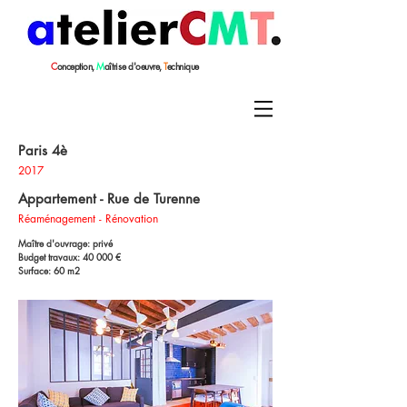
C
onception,
M
aîtrise
d'oeuvre,
T
echnique
Paris 4è
2017
Appartement - Rue de Turenne
Réaménagement - Rénovation
Maître d'ouvrage: privé
Budget travaux: 40 000 €
Surface: 60 m2