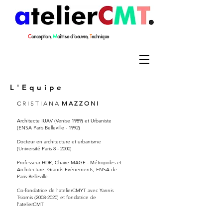
C
onception,
M
aîtrise
d'oeuvre,
T
echnique
L'Equipe
C R I S T I A N A
M A Z Z O N I
Architecte IUAV (Venise 1989) et Urbaniste
(ENSA Paris Belleville - 1992)
Docteur en architecture et urbanisme
(Université Paris 8 - 2000)
Professeur HDR, Chaire MAGE - Métropoles et
Architecture. Grands Evénements, ENSA de
Paris-Belleville
Co-fondatrice de l’atelierCMYT avec Yannis
Tsiomis
(2008-2020)
et fondatrice de
l’atelierCMT