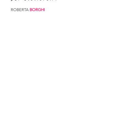
ROBERTA
BORGHI
ANGEL
BADILLO
FRANCK
SENET
LUNA
D'EMILIO
ANDREEA
GRIGOROVSCHI​
ANTONIN
FOLLIOT
MICKAEL
GIRAUD
PIERRE BAPTISTE
TARTAS
ALEXANDRE
MAHFOUD
DIMITRI
PAGNIER
MARIN
CELIE
STEVEN
BACHIMONT
MANON
DESTRUEL
NURLAN
MAMMADOV