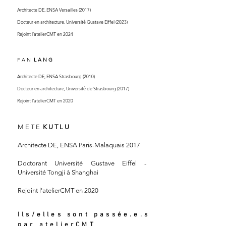
Architecte DE, ENSA Versailles (2017)
Docteur en architecture, Université Gustave Eiffel (2023)
Rejoint l'atelierCMT en 2024
F A N
L A N G
Architecte DE, ENSA Strasbourg (2010)
Docteur en architecture, Université de Strasbourg (2017)
Rejoint l'atelierCMT en 2020
M E T E
K U T L U
Architecte DE, ENSA Paris-Malaquais 2017
Doctorant Université Gustave Eiffel -
Université Tongji à Shanghai
Rejoint l'atelierCMT en 2020
Ils/elles sont passée.e.s
par atelierCMT