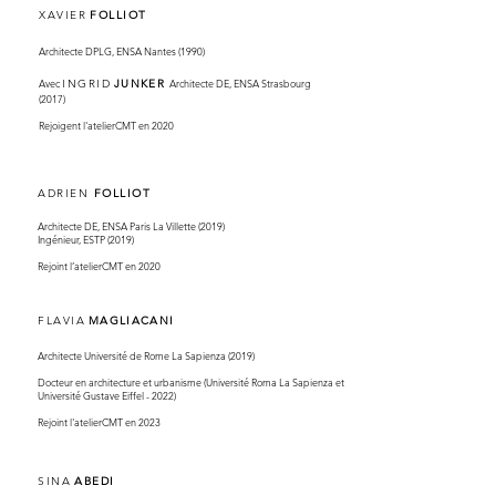
XAVIER
FOLLIOT
Architecte DPLG, ENSA Nantes (1990)
Avec
INGRID
JUNKER
Architecte DE, ENSA Strasbourg
(2017)
Rejoigent l'atelierCMT en 2020
ADRIEN
FOLLIOT
Architecte DE, ENSA Paris La Villette (2019)
Ingénieur, ESTP (2019)
Rejoint l’atelierCMT en 2020
FLAVIA
MAGLIACANI
Architecte Université de Rome La Sapienza (2019)
Docteur en architecture et urbanisme (Université Roma La Sapienza et
Université Gustave Eiffel - 2022)
Rejoint l'atelierCMT en 2023
SINA
ABEDI