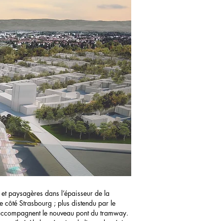
s et paysagères dans l’épaisseur de la
e côté Strasbourg ; plus distendu par le
s accompagnent le nouveau pont du tramway.