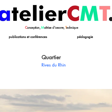
C
onception,
M
aîtrise
d'oeuvre,
T
echnique
publications et conférences
pédagogie
Quartier
Rives du Rhin